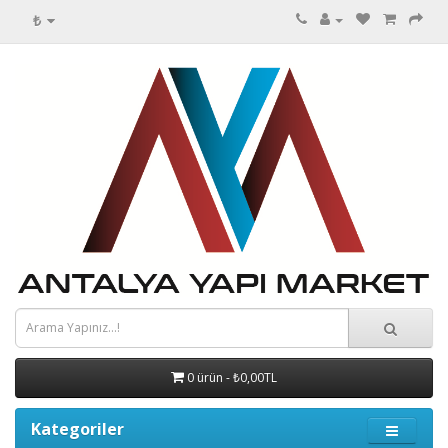
₺
0 ürün - ₺0,00TL
Kategoriler